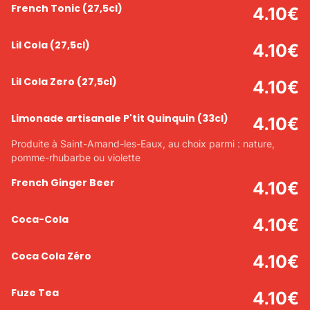
French Tonic
(27,5cl)
4.10
€
Lil Cola
(27,5cl)
4.10
€
Lil Cola Zero
(27,5cl)
4.10
€
Limonade artisanale P'tit Quinquin
(33cl)
4.10
€
Produite à Saint-Amand-les-Eaux, au choix parmi : nature,
pomme-rhubarbe ou violette
French Ginger Beer
4.10
€
Coca-Cola
4.10
€
Coca Cola Zéro
4.10
€
Fuze Tea
4.10
€