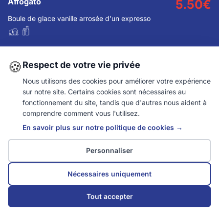
Affogato
5.50
€
Boule de glace vanille arrosée d'un expresso
Thé douceur
5
€
🍪
Respect de votre vie privée
Thé accompagné d'un mini tiramisu
Nous utilisons des cookies pour améliorer votre expérience
sur notre site. Certains cookies sont nécessaires au
fonctionnement du site, tandis que d'autres nous aident à
Colonnel
8
€
comprendre comment vous l'utilisez.
2 Boules de glace citron avec son shot de vodka
En savoir plus sur notre politique de cookies →
Personnaliser
Autres
Nécessaires uniquement
Tout accepter
Réserver une table
Salade césar
15.50
€