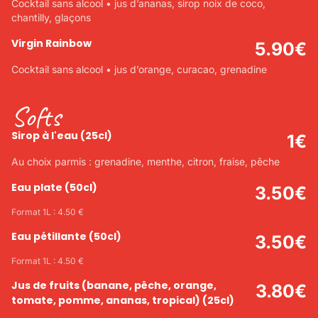
Cocktail sans alcool • jus d’ananas, sirop noix de coco,
chantilly, glaçons
Virgin Rainbow
5.90
€
Cocktail sans alcool • jus d’orange, curacao, grenadine
Softs
Sirop à l'eau
(25cl)
1
€
Au choix parmis : grenadine, menthe, citron, fraise, pêche
Eau plate
(50cl)
3.50
€
Format 1L : 4.50 €
Eau pétillante
(50cl)
3.50
€
Format 1L : 4.50 €
Jus de fruits (banane, pêche, orange,
3.80
€
tomate, pomme, ananas, tropical)
(25cl)