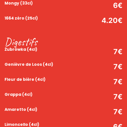
Mongy
(33cl)
6
€
1664 zéro
(25cl)
4.20
€
Digestifs
Żubrówka
(4cl)
7
€
Genièvre de Loos
(4cl)
7
€
Fleur de bière
(4cl)
7
€
Grappa
(4cl)
7
€
Amaretto
(4cl)
7
€
Limoncello
(4cl)
6
€