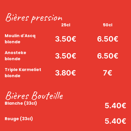
Bières pression
25cl
50cl
Moulin d'Ascq
3.50
€
6.50
€
blonde
Anosteke
3.50
€
6.50
€
blonde
Triple Karmeliet
3.80
€
7
€
blonde
Bières Bouteille
Blanche
(33cl)
5.40
€
Rouge
(33cl)
5.40
€