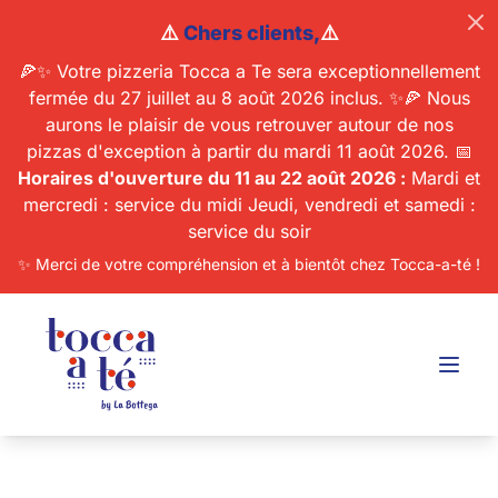
⚠️
Chers clients,
⚠️
🍕✨ Votre pizzeria Tocca a Te sera exceptionnellement
fermée du 27 juillet au 8 août 2026 inclus. ✨🍕 Nous
aurons le plaisir de vous retrouver autour de nos
pizzas d'exception à partir du mardi 11 août 2026. 📅
Horaires d'ouverture du 11 au 22 août 2026 :
Mardi et
mercredi : service du midi Jeudi, vendredi et samedi :
service du soir
✨ Merci de votre compréhension et à bientôt chez Tocca-a-té !